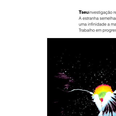
T
seu
investigação r
A estranha semelh
uma infinidade a ma
Trabalho em progre