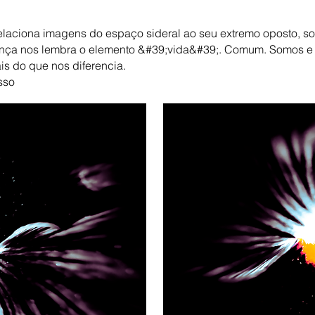
elaciona imagens do espaço sideral ao seu extremo oposto, s
ança nos lembra o elemento &#39;vida&#39;. Comum. Somos 
is do que nos diferencia.
sso