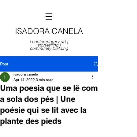
ISADORA CANELA
| contemporary art |
storytelling |
community building
Post
isadora canela
Apr 14, 2022
3 min read
Uma poesia que se lê com
a sola dos pés | Une
poésie qui se lit avec la
plante des pieds