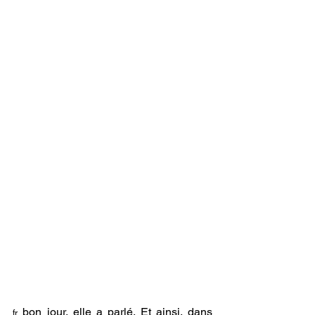
bon jour, elle a parlé. Et ainsi, dans 
fr. 