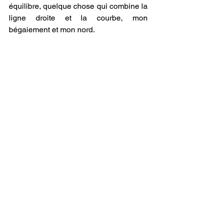
équilibre, quelque chose qui combine la 
ligne droite et la courbe, mon 
bégaiement et mon nord. 
Et les heures passaient sans que l'on 
ait envie de discrétion. Il y avait du 
soleil, il y avait de la neige. Le jour de 
l'ouverture du mois d'avril, le temps 
voulait vraiment être remarqué. Et mes 
pieds ont suivi mes yeux, interprétant 
les trous d'avant, ouvrant des espaces 
pour les trous à venir. 
Curieux. Je ne me rappelle pas 
vraiment quels sepatos m'ont 
accompagné, mais d'une certaine 
manière, j'ai l'impression que c'était 
ceux-là, du moins ils auraient pu l'être. 
Ils sont noirs, ils peuvent être discrets et 
détachés, ils sont confortables et ils ont 
le look de quelqu'un qui n'est pas né 