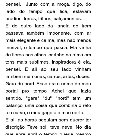
pensei.  Junto com a moça, digo, do 
lado do tempo que fica, estavam 
prédios, torres, trilhos, calçamentos.
E do outro lado da janela do trem 
passava também imponente, com ar 
mais elegante e calma, mas não menos 
incrível, o tempo que passa. Ela vinha 
de flores nos olhos, carinho na alma em 
tons mais sublimes. Inspiradora é ela, 
pensei. E ali ao seu lado vinham 
também memórias, carros, artes, doces. 
Gare du nord. Esse era o nome do meu 
portal pro tempo. Achei que fazia 
sentido, "gare" "du" "nord" tem um 
balanço, uma coisa que combina o reto 
e o curvo, o meu gago e o meu norte. 
E ali as horas seguiam sem querer ter 
discrição. Teve sol, teve neve. No dia 
que abre abril o tempo queria mesmo 